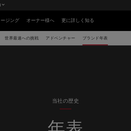
N
ロージング
オーナー様へ
更に詳しく知る
世界最速への挑戦
アドベンチャー
ブランド年表
当社の歴史
年表