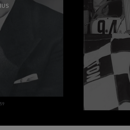
IUS
959