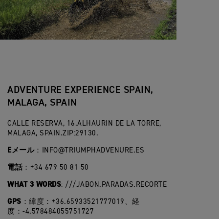
ADVENTURE EXPERIENCE SPAIN,
MALAGA, SPAIN
CALLE RESERVA, 16.ALHAURIN DE LA TORRE,
MALAGA, SPAIN.ZIP:29130.
Eメール
：
INFO@TRIUMPHADVENURE.ES
電話
：+34 679 50 81 50
WHAT 3 WORDS
: ///JABON.PARADAS.RECORTE
GPS
：緯度：+36.65933521777019、経
度：-4.578484055751727