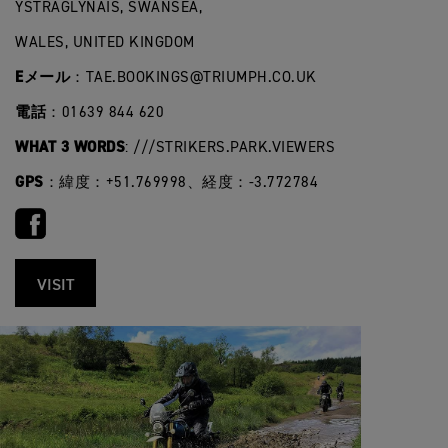
YSTRAGLYNAIS, SWANSEA,
WALES, UNITED KINGDOM
Eメール
：
TAE.BOOKINGS@TRIUMPH.CO.UK
電話
：01639 844 620
WHAT 3 WORDS
: ///STRIKERS.PARK.VIEWERS
GPS
：緯度：+51.769998、経度：-3.772784
VISIT