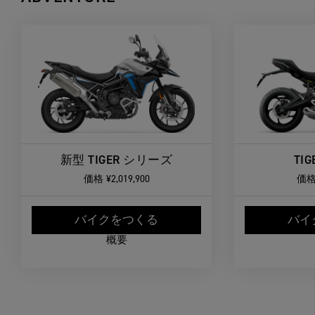
新型 TIGER シリーズ
TIG
価格
¥2,019,900
価
バイクをつくる
バイ
概要