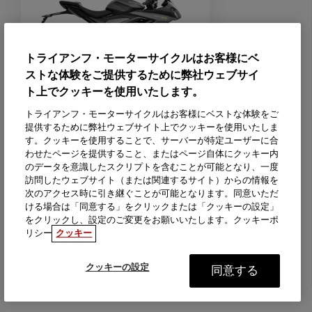
トライアンフ・モーターサイクルはお客様にベ
ストな体験をご提供するために弊社ウェブサイ
ト上でクッキーを使用いたします。
DAYTONA 660
トライアンフ・モーターサイクルはお客様にベストな体験をご
価格
¥1,085,000
提供するために弊社ウェブサイト上でクッキーを使用いたしま
す。クッキーを使用することで、サーバーが特定ユーザーに合
わせたページを提供すること、またはページ自体にクッキー内
バイクをつくる
のデータを意識したスクリプトを含むことが可能となり、一度
訪問したウェブサイト（または関連するサイト）からの情報を
概要
次のアクセス時に引き継ぐことが可能となります。同意いただ
ける場合は「同意する」をクリックまたは「クッキーの設定」
をクリックし、設定のご変更をお願いいたします。クッキーポ
リシー
クッキー
クッキーの設定
同意する