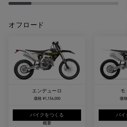
オフロード
エンデューロ
モ
価格
¥1,156,000
価
バイクをつくる
バイ
概要