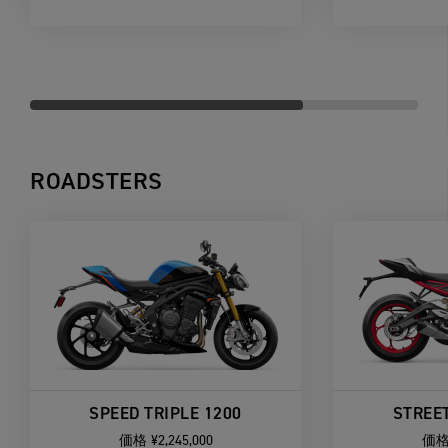
ROADSTERS
SPEED TRIPLE 1200
STREET
価格
¥2,245,000
価