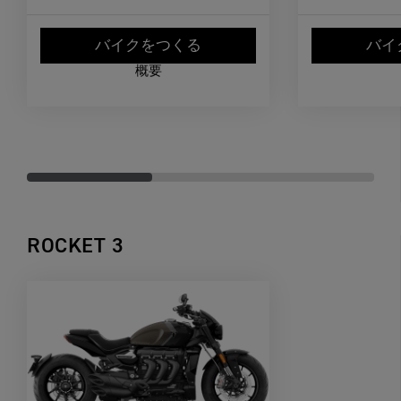
バイクをつくる
バイ
概要
ROCKET 3