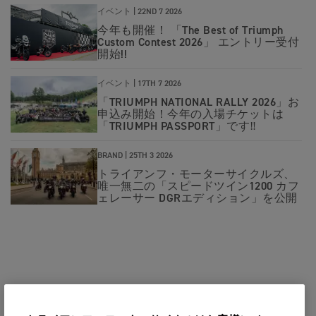
イベント |
22ND 7 2026
今年も開催！ 「The Best of Triumph
Custom Contest 2026」 エントリー受付
開始!!
イベント |
17TH 7 2026
「TRIUMPH NATIONAL RALLY 2026」お
申込み開始！今年の入場チケットは
「TRIUMPH PASSPORT」です‼
BRAND |
25TH 3 2026
トライアンフ・モーターサイクルズ、
唯一無二の「スピードツイン1200 カフ
ェレーサー DGRエディション」を公開