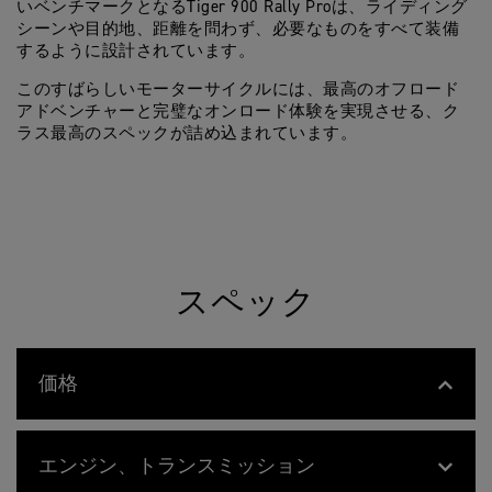
いベンチマークとなるTiger 900 Rally Proは、ライディング
シーンや目的地、距離を問わず、必要なものをすべて装備
するように設計されています。
このすばらしいモーターサイクルには、最高のオフロード
アドベンチャーと完璧なオンロード体験を実現させる、ク
ラス最高のスペックが詰め込まれています。
スペック
価格
T
Feature
Details
I
メーカー希望小売価格（税込） ¥1,935,0
メーカー希望小売
G
価格
エンジン、トランスミッション
E