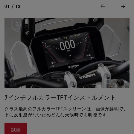
ク
01 / 13
前に戻る
次
7インチフルカラーTFTインストルメント
クラス最高のフルカラーTFTスクリーンは、画像が鮮明で、
M
下に反射層がないためどんな天候時でも明瞭です。
ビ
試乗