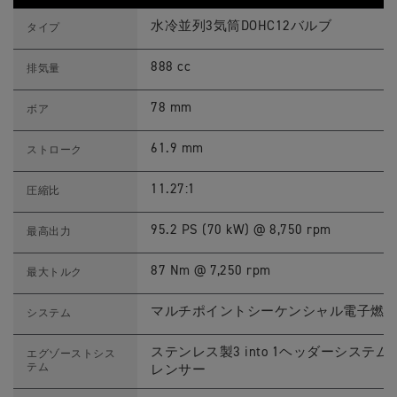
R
9
T
Feature
Details
0
I
水冷並列3気筒DOHC12バルブ
タイプ
0
G
R
E
A
R
888 cc
排気量
L
9
L
0
Y
0
78 mm
ボア
P
R
R
A
O
L
61.9 mm
ストローク
(
L
M
Y
Y
P
11.27:1
圧縮比
2
R
3
O
)
(
95.2 PS (70 kW) @ 8,750 rpm
最高出力
ス
M
ペ
Y
ッ
2
87 Nm @ 7,250 rpm
最大トルク
ク
3
)
ス
マルチポイントシーケンシャル電子燃
システム
ペ
ッ
ク
ステンレス製3 into 1ヘッダーシス
エグゾーストシス
テム
レンサー