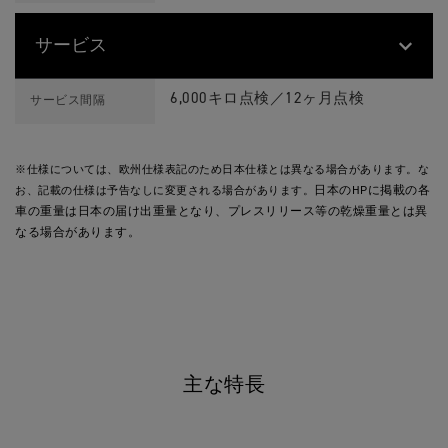
サービス
T
Feature
Details
I
6,000キロ点検／12ヶ月点検
サービス間隔
G
E
R
9
※仕様については、欧州仕様表記のため日本仕様とは異なる場合があります。な
0
0
お、記載の仕様は予告なしに変更される場合があります。
日本のHPに掲載の各
R
車の重量は日本の届け出重量となり、プレスリリース等の乾燥重量とは異
A
L
なる場合があります。
L
Y
P
R
O
(
M
Y
2
主な特長
3
)
ス
ペ
ッ