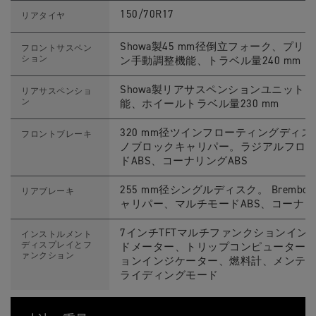
O
(
150/70R17
リアタイヤ
M
Y
2
Showa製45 mm径倒立フォーク、プ
フロントサスペン
3
ション
ン手動調整機能、トラベル量240 mm
)
ス
ペ
Showa製リアサスペンションユニット
リアサスペンショ
ッ
ン
能、ホイールトラベル量230 mm
ク
320 mm径ツインフローティングディスク、B
フロントブレーキ
ノブロックキャリパー。ラジアルフロ
ドABS、コーナリングABS
255 mm径シングルディスク。 Bre
リアブレーキ
ャリパー、マルチモードABS、コーナリ
7インチTFTマルチファンクションイ
インストルメント
ディスプレイとフ
ドメーター、トリップコンピューター
ァンクション
ョンインジケーター、燃料計、メンテ
ライディングモード