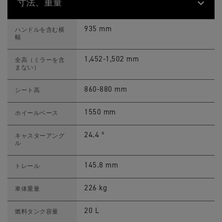
寸法、重量
T
Feature
Details
I
935 mm
ハンドルを含む横
G
幅
E
R
9
1,452-1,502 mm
全高（ミラーを含
0
まない）
0
R
A
860-880 mm
シート高
L
L
Y
1550 mm
ホイールベース
P
R
O
24.4 º
キャスターアング
(
ル
M
Y
2
145.8 mm
トレール
3
)
ス
226 kg
車体重量
ペ
ッ
ク
20 L
燃料タンク容量