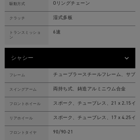
Oリングチェーン
駆動方式
湿式多板
クラッチ
6速
トランスミッショ
ン
シャシー
T
Feature
Details
I
チューブラースチールフレーム、サブ
フレーム
G
E
R
両持ち式、鋳造アルミニウム合金
スイングアーム
9
0
0
スポーク、チューブレス、21 x 2.15イ
フロントホイール
R
A
L
スポーク、チューブレス、17 x 4.25イ
リアホイール
L
Y
P
90/90-21
フロントタイヤ
R