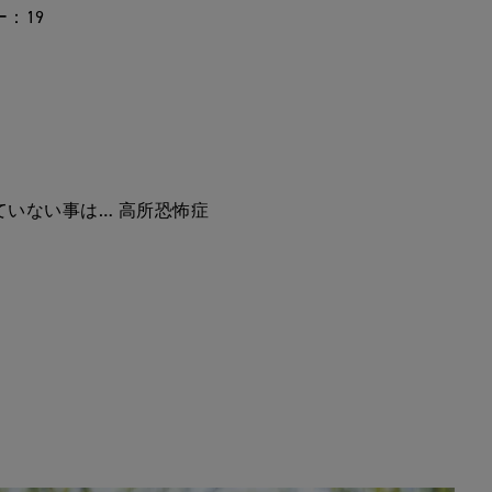
：19
ていない事は… 高所恐怖症