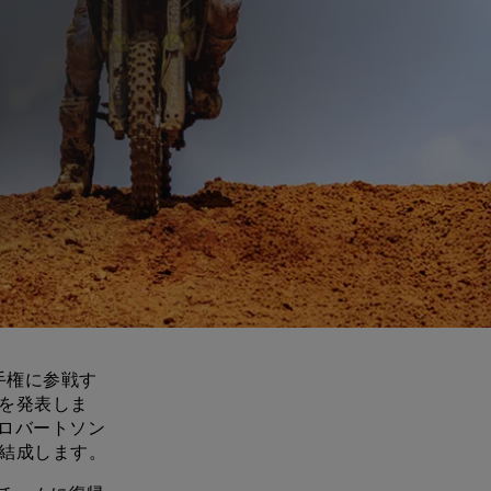
手権に参戦す
とを発表しま
ロバートソン
を結成します。