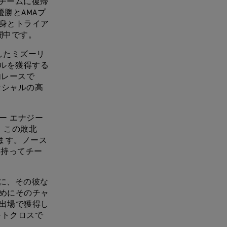
にチームに復帰
優勝とAMAプ
自身とトライア
闘中です。
勝したミズーリ
ルを獲得する
内レースで
ンシャルの高
ー エナジー
。この敗北
います。ノース
を持ってチー
きに、その彼な
ためにそのチャ
の出場で獲得し
モトクロスで