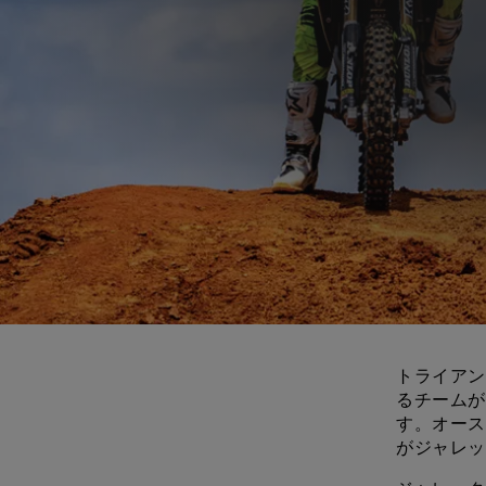
トライアン
るチームが
す。オース
がジャレッ