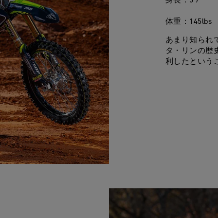
身長：5'7
体重：145lbs
あまり知られ
タ・リンの歴
利したという