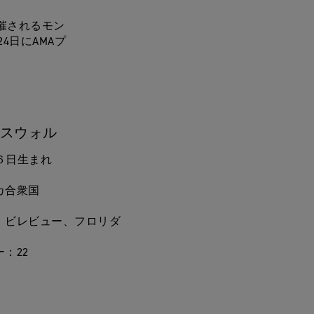
開催されるモン
4日にAMAプ
 スウォル
１６日生まれ
カ合衆国
：ビレビュー、フロリダ
：22