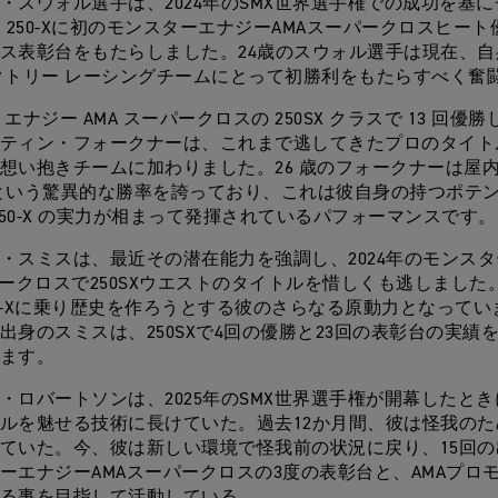
・スウォル選手は、2024年のSMX世界選手権での成功を基
F 250-Xに初のモンスターエナジーAMAスーパークロスヒート
ス表彰台をもたらしました。24歳のスウォル選手は現在、
クトリー レーシングチームにとって初勝利をもたらすべく奮
エナジー AMA スーパークロスの 250SX クラスで 13 回優
ティン・フォークナーは、これまで逃してきたプロのタイト
想い抱きチームに加わりました。26 歳のフォークナーは屋
% という驚異的な勝率を誇っており、これは彼自身の持つポテ
 250-X の実力が相まって発揮されているパフォーマンスです。
・スミスは、最近その潜在能力を強調し、2024年のモンスタ
パークロスで250SXウエストのタイトルを惜しくも逃しました
250-Xに乗り歴史を作ろうとする彼のさらなる原動力となって
出身のスミスは、250SXで4回の優勝と23回の表彰台の実績
ます。
・ロバートソンは、2025年のSMX世界選手権が開幕したと
ルを魅せる技術に長けていた。過去12か月間、彼は怪我の
ていた。今、彼は新しい環境で怪我前の状況に戻り、15回
ーエナジーAMAスーパークロスの3度の表彰台と、AMAプロ