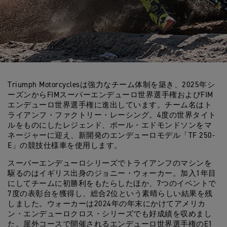
Triumph Motorcyclesは強力なチーム体制を築き、2025年シ
ーズンからFIMスーパーエンデューロ世界選手権およびFIM
エンデューロ世界選手権に進出しています。チーム名はト
ライアンフ・ファクトリー・レーシング。4度の世界タイト
ルをものにしたレジェンド、ポール・エドモンドソンをマ
ネージャーに迎え、新開発のエンデューロモデル「TF 250-
E」の競技仕様車を使用します。
スーパーエンデューロシリーズでトライアンフのマシンを
駆るのはイギリス出身のジョニー・ウォーカー。加入1年目
にしてチームに初勝利をもたらしたほか、7つのイベントで
7度の表彰台を獲得し、総合2位という素晴らしい結果を残
しました。ウォーカーは2024年の年末にかけてアメリカ
ン・エンデューロクロス・シリーズでも好成績を収めまし
た。屋外コースで開催されるエンデューロ世界選手権のE1