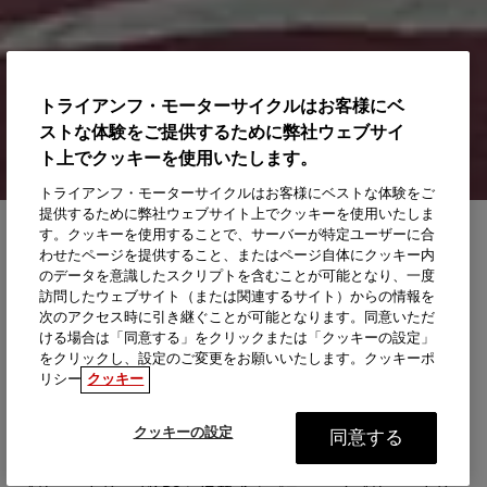
トライアンフ・モーターサイクルはお客様にベ
ストな体験をご提供するために弊社ウェブサイ
ト上でクッキーを使用いたします。
トライアンフ・モーターサイクルはお客様にベストな体験をご
提供するために弊社ウェブサイト上でクッキーを使用いたしま
す。クッキーを使用することで、サーバーが特定ユーザーに合
わせたページを提供すること、またはページ自体にクッキー内
のデータを意識したスクリプトを含むことが可能となり、一度
Q：数日間、試乗することはできますか？
訪問したウェブサイト（または関連するサイト）からの情報を
A：新型ストリートトリプル765RおよびRSの試乗について
次のアクセス時に引き継ぐことが可能となります。同意いただ
は、お近くのディーラーにお問い合わせください。
ける場合は「同意する」をクリックまたは「クッキーの設定」
をクリックし、設定のご変更をお願いいたします。クッキーポ
Q：RSにクルーズコントロールはありますか？
リシー
クッキー
A：RSでは初めて、クルーズコントロールをアクセサリーと
して装着できるようになりました。
クッキーの設定
同意する
Q：アップデートされたIMUが搭載されていますか？
A：2023年の新型車には新しいIMUとともに、オプティマイ