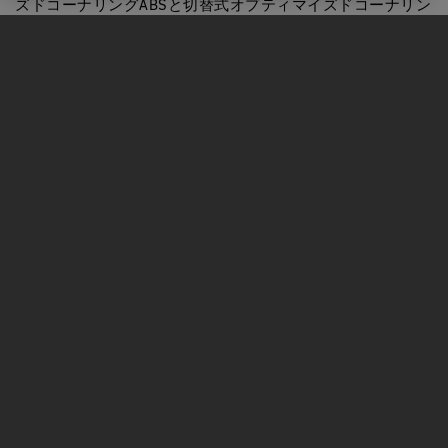
ズドコーナリングABSと切替式オプティマイズドコーナリン
グトラクションコントロールが搭載されています。
Q：現在所有している2019年式Rを2023年式Rに買い替えた
ら、どんな違いがありますか？
A：2023年式新型ストリートトリプルRは、パワーとトルク
が向上し、よりハイスペックなテクノロジーを搭載してい
ます。スタイルはアグレッシブさが増しています。また、
ジオメトリーの変更によって乗り味が向上し、満足度がさ
らにアップしています。