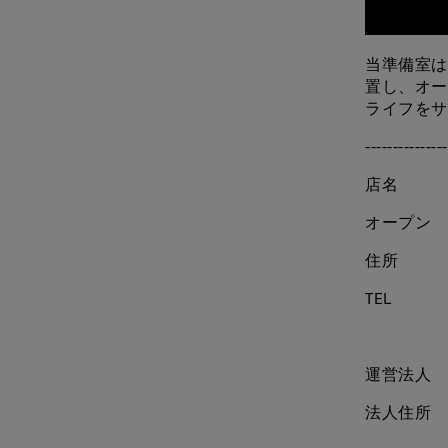
当準備室は
置し、オー
ライフをサ
---------------
店名 ト
オープン 
住所 〒2
TEL 04
運営法人 
法人住所 〒