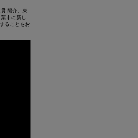
貫 陽介、東
千葉市に新し
設することをお