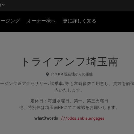
N
ロージング
オーナー様へ
更に詳しく知る
トライアンフ埼玉南
76.7 KM 現在地からの距離
クロージング＆アクセサリー､試乗車､等も常時多数ご用意し、貴方を価値あるT
内いたします。
定休日：毎週水曜日、第一、第三火曜日
他、特別休は埼玉南HPにてご確認をお願いします。
what3words
///odds.ankle.engages