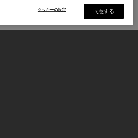
クッキーの設定
同意する
ート
P