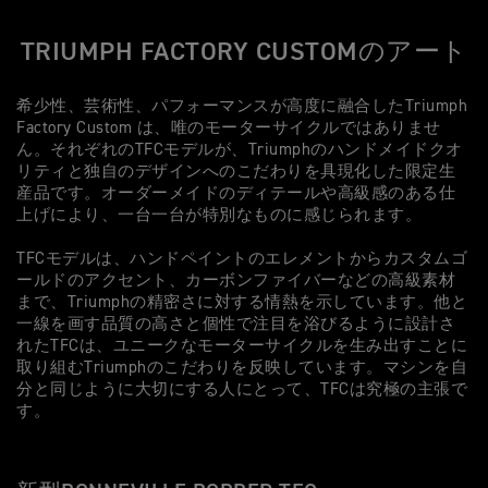
TRIUMPH FACTORY CUSTOMのアート
希少性、芸術性、パフォーマンスが高度に融合したTriumph
Factory Custom は、唯のモーターサイクルではありませ
ん。それぞれのTFCモデルが、Triumphのハンドメイドクオ
リティと独自のデザインへのこだわりを具現化した限定生
産品です。オーダーメイドのディテールや高級感のある仕
上げにより、一台一台が特別なものに感じられます。
TFCモデルは、ハンドペイントのエレメントからカスタムゴ
ールドのアクセント、カーボンファイバーなどの高級素材
まで、Triumphの精密さに対する情熱を示しています。他と
一線を画す品質の高さと個性で注目を浴びるように設計さ
れたTFCは、ユニークなモーターサイクルを生み出すことに
取り組むTriumphのこだわりを反映しています。マシンを自
分と同じように大切にする人にとって、TFCは究極の主張で
す。