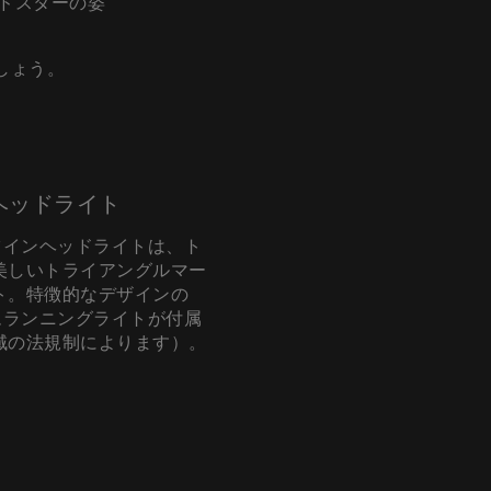
ドスターの姿
ましょう。
ンヘッドライト
ツインヘッドライトは、ト
美しいトライアングルマー
ト。特徴的なデザインの
ムランニングライトが付属
域の法規制によります）。