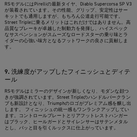
RSモデルにはPirelliの最新タイヤ、Diablo Supercorsa SP V3
が装着されています。その性能、グリップ、安定性はサー
キットでも通用しますが、もちろん公道走行可能です。
Street Tripleに乗るメリットはこれだけではありません。高
品質なブレーキが卓越した制動力を発揮し、ハイスペック
なサスペンションがスムーズなロードスターの乗り味とラ
イダーの心強い味方となるフットワークの良さに貢献しま
す。
9. 洗練度がアップしたフィニッシュとディテ
ール
RSモデルはミラーのデザインが新しくなり、モダンな顔つ
きが強調されています。Street Tripleのハンドルバークラン
プも新設計となり、Triumphのロゴがプレミアム感を醸し出
します。 フィニッシュの統一感もワンランクアップしてい
ます。コントロールプレートとリアフットレストハンガー
はブラック、ヒールガードとサイレンサーはサテンメタル
とし、パッと目を引くルックスに仕上がっています。