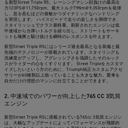
る新型Street Triple RS。レーシングマシン顔負けの最高出
力123PS＠11,750rpm、最大トルク79Nm＠9,350rpmを発揮
し、息を呑むほどの俊敏かつダイナミックなハンドリング
を実現します。 ハイスピードで走りの楽しさを満喫でき、
スタイリッシュでクラス最軽量。刷新されたエンジンは低
中速域から分厚いトルクを繰り出し、ストリートもサーキ
ットも颯爽と駆け抜ける瞬時のレスポンスを叶えます。
新型Street Triple RSにはシリーズ過去最高となる装備と最
先端のテクノロジーが搭載されています。スタイリングも
洗練度がアップし、アグレッシブさを強調したそのルック
スがライダーの心をくすぐります。 Street Tripleをカスタマ
イズしたいという方のために、Triumph純正カスタムアクセ
サリーが60種類以上揃っていることも大きな魅力。愛車を
自分だけの理想のマシンに仕立てることができます。
2. 中速域でのパワーが向上した765 CC 3気筒
エンジン
新型Street Triple RSに搭載されている765cc 3気筒エンジン
は、大幅なアップデートによってパフォーマンスが飛躍的