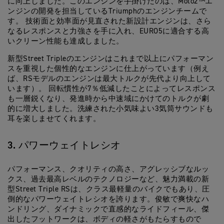
に向上しました。このエンジンを手掛けたのは、Moto2™エ
ンジンの開発を担当しているTriumphのエンジンチームで
す。 技術面と効率面が見直された新設計エンジンは、さら
なるレスポンスと力強さを手に入れ、EURO5に適合する高
いクリーン性能も達成しました。
新型Street Tripleのエンジンはこれまで以上にパフォーマン
スを重視した個性的なエンジンに仕上がっています（例え
ば、RSモデルのエンジンは最大トルクが先代より向上して
います）。 回転慣性が7％低減したことによってレスポンス
も一層鋭くなり、発進時から中速域にかけてのトルクが劇
的に増大しました。洗練された小気味よい3気筒サウンドも
耳を楽しませてくれます。
3. パワーウェイトレシオ
パフォーマンス、クオリティの高さ、アグレッシブなルッ
クス、過去最高レベルのテクノロジーなど、魅力満載の新
型Street Triple RSは、クラス最軽量のバイクでもあり、圧
倒的なパワーウェイトレシオを誇ります。俊敏で爽快なハ
ンドリング、ダイナミックで直感的なライドフィール、傑
出したフットワークは、ボディの軽さがもたらすもので