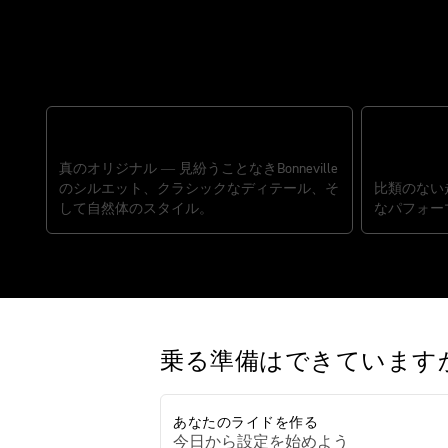
時代を超えるBonneville
不変のアイコン
真のオリジナル ― 見紛うことなきBonneville
革新のパフ
のシルエット、クラシックなディテール、そ
比類のない
して自然体のスタイル。
なパフォー
乗る準備はできています
あなたのライドを作る
今日から設定を始めよう