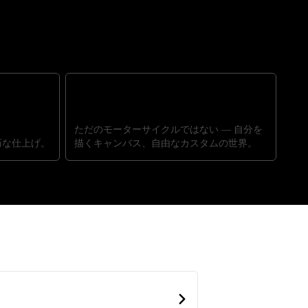
理想のマシン。そして、あなたの物語
ただのモーターサイクルではない ― 自分を
巧な仕上げ。
描くキャンバス、自由なカスタムの世界。
る