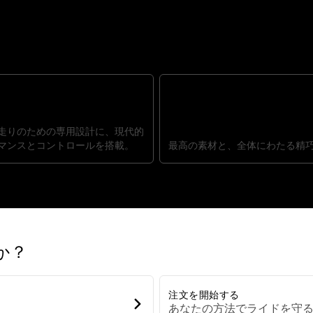
、その美しさがさらに進化
ォーマンス
完璧な美学
走りのための専用設計に、現代的
マンスとコントロールを搭載。
最高の素材と、全体にわたる精
か？
注文を開始する
あなたの方法でライドを守