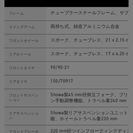
T
Feature
Details
i
チューブラースチールフレーム、サブ
フレーム
g
e
r
両持ち式、鋳造アルミニウム合金
スイングアーム
9
0
0
スポーク、チューブレス、21 x 2.15イ
フロントホイール
R
a
l
スポーク、チューブレス、17 x 4.25イ
リアホイール
l
y
A
90/90-21
フロントタイヤ
r
a
g
150/70R17
リアタイヤ
ó
n
E
Showa製45 mm径倒立フォーク、プ
フロントサスペン
d
ション
ン手動調整機能、トラベル量240 mm
i
t
i
Showa製リアサスペンションユニット
リアサスペンショ
o
ン
能、ホイールトラベル量230 mm
n
ス
ペ
320 mm径ツインフローティングディスク、B
フロントブレーキ