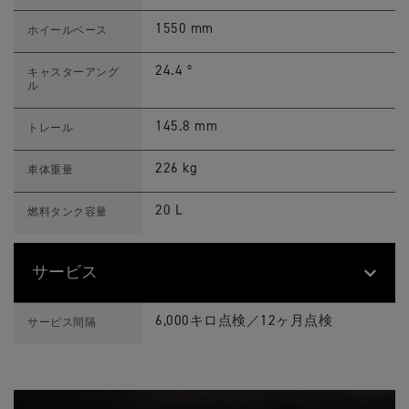
l
y
1550 mm
ホイールベース
A
r
a
24.4 º
キャスターアング
g
ル
ó
n
E
145.8 mm
トレール
d
i
t
226 kg
車体重量
i
o
n
20 L
燃料タンク容量
ス
ペ
ッ
ク
サービス
T
Feature
Details
i
6,000キロ点検／12ヶ月点検
サービス間隔
g
e
r
9
0
0