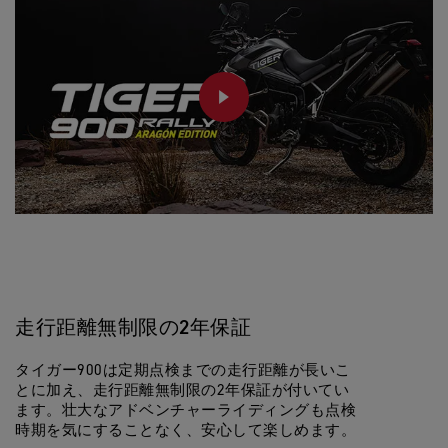
R
a
l
l
y
A
r
PLAY
a
g
ó
n
E
d
i
t
i
o
n
ス
ペ
ッ
ク
走行距離無制限の2年保証
タイガー900は定期点検までの走行距離が長いこ
とに加え、走行距離無制限の2年保証が付いてい
ます。壮大なアドベンチャーライディングも点検
時期を気にすることなく、安心して楽しめます。