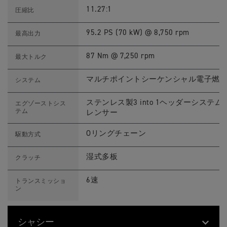
ó
y
n
A
11.27:1
圧縮比
E
r
d
a
i
g
95.2 PS (70 kW) @ 8,750 rpm
最高出力
t
ó
i
n
o
E
87 Nm @ 7,250 rpm
最大トルク
n
d
ス
i
ペ
t
マルチポイントシーケンシャル電子燃
システム
ッ
i
ク
o
n
ステンレス製3 into 1ヘッダーシス
エグゾーストシス
ス
テム
レンサー
ペ
ッ
ク
Oリングチェーン
駆動方式
湿式多板
クラッチ
6速
トランスミッショ
ン
シャシー