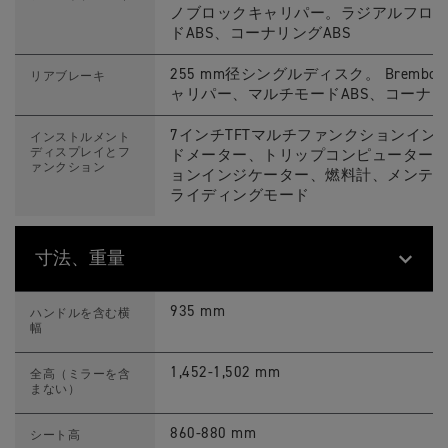
ッ
ノブロックキャリパー。ラジアルフロ
ク
ドABS、コーナリングABS
255 mm径シングルディスク。 Bre
リアブレーキ
ャリパー、マルチモードABS、コーナリ
7インチTFTマルチファンクションイ
インストルメント
ディスプレイとフ
ドメーター、トリップコンピューター
ァンクション
ョンインジケーター、燃料計、メンテ
ライディングモード
寸法、重量
T
Feature
Details
i
935 mm
ハンドルを含む横
g
幅
e
r
9
1,452-1,502 mm
全高（ミラーを含
0
まない）
0
R
a
860-880 mm
シート高
l