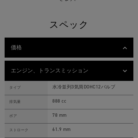
スペック
価格
T
Feature
Details
i
メーカー希望小売価格（税込） ¥1,905,0
メーカー希望小売
g
価格
エンジン、トランスミッション
e
r
9
T
Feature
Details
0
i
水冷並列3気筒DOHC12バルブ
タイプ
0
g
R
e
a
r
888 cc
排気量
l
9
l
0
y
0
78 mm
ボア
A
R
r
a
a
l
61.9 mm
ストローク
g
l