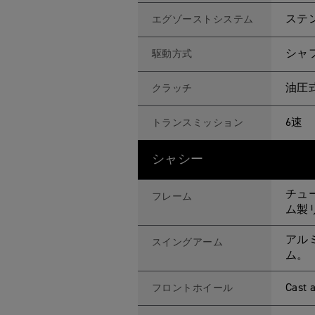
ステ
エグゾーストシステム
シャ
駆動方式
油圧
クラッチ
6速
トランスミッション
シャシー
チュ
フレーム
ム製
アル
スイングアーム
ム。
Cast 
フロントホイール