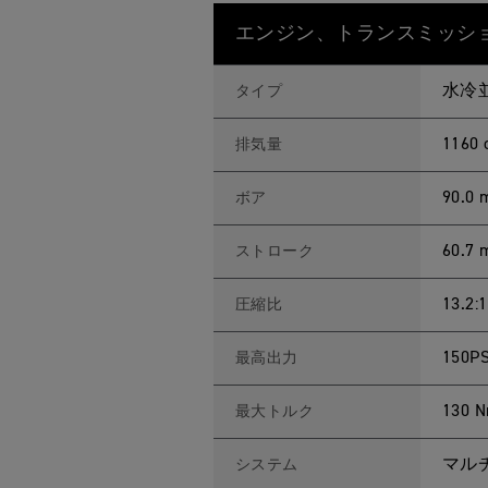
新
Feature
Details
型
エンジン、トランスミッシ
T
I
G
E
水冷並
タイプ
R
1
2
1160 
排気量
0
0
G
90.0
ボア
T
P
R
60.7
ストローク
O
ス
ペ
ッ
13.2:1
圧縮比
ク
150PS
最高出力
130 N
最大トルク
マル
システム