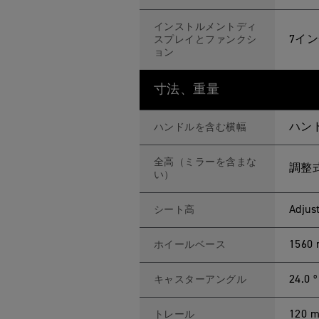
インストルメントディ
7イン
スプレイとファンクシ
ョン
寸法、重量
ハンド
ハンドルを含む横幅
全高（ミラーを含まな
調整式
い）
Adjus
シート高
1560
ホイールベース
24.0 º
キャスターアングル
120 
トレール