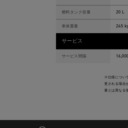
20 L
燃料タンク容量
245 k
車体重量
サービス
16,
サービス間隔
※仕様につい
更される場合
量とは異なる