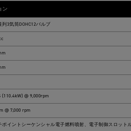
ョン
列3気筒DOHC12バルブ
cc
 mm
 mm
 (110.4kW) @ 9,000rpm
m @ 7,000 rpm
チポイントシーケンシャル電子燃料噴射、電子制御スロット