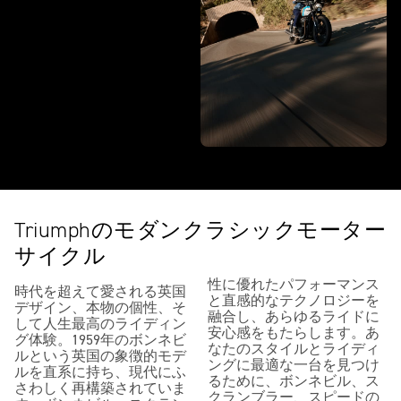
Triumphのモダンクラシックモーター
サイクル
性に優れたパフォーマンス
時代を超えて愛される英国
と直感的なテクノロジーを
デザイン、本物の個性、そ
融合し、あらゆるライドに
して人生最高のライディン
安心感をもたらします。あ
グ体験。1959年のボンネビ
なたのスタイルとライディ
ルという英国の象徴的モデ
ングに最適な一台を見つけ
ルを直系に持ち、現代にふ
るために、ボンネビル、ス
さわしく再構築されていま
クランブラー、スピードの