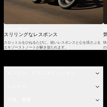
パフォーマンス
ハ
スリリングなレスポンス
スロットルをひねるたびに、鋭いレスポンスと心を揺さぶる
快
エキゾーストノートが解き放たれます。
の
スペック
エンジン、トランスミッション
シャシー
寸法、重量