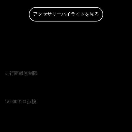
アクセサリーハイライトを見る
愛車のお手入れ
保証
2年保証
走行距離無制限
サービス
12ヶ月
16,000キロ点検
アクションで - Speed Twin 900