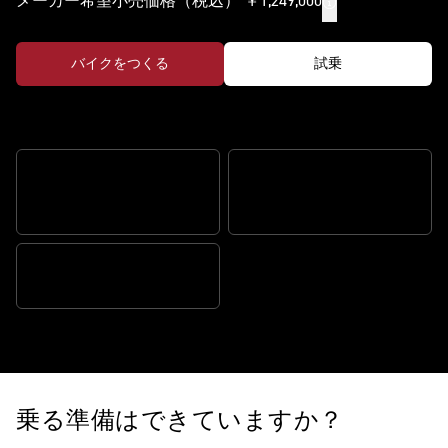
メーカー希望小売価格（税込） ￥1,249,000
バイクをつくる
試乗
走るたびに至高の瞬間
MY TRIUMPH コネクティビ
最適化コーナリング ABS
ティ
43MM MARZOCCHI フォーク
乗る準備はできていますか？