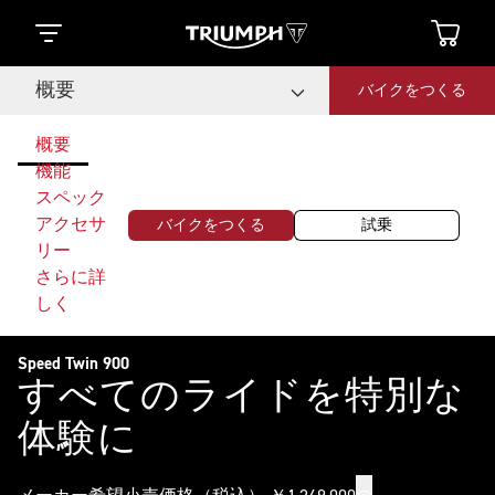
概要
バイクをつくる
概要
機能
スペック
アクセサ
バイクをつくる
試乗
リー
さらに詳
しく
Speed Twin 900
すべてのライドを特別な
体験に