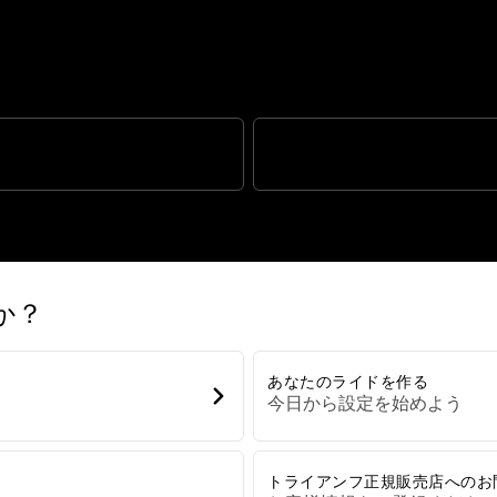
優れたスポーツ性能を誇る完全新
水準のハンドリング
スポーツパフォーマンス
か？
あなたのライドを作る
今日から設定を始めよう
トライアンフ正規販売店へのお